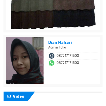
Dian Nahari
Admin Toko
087717171500
087717171500
Video