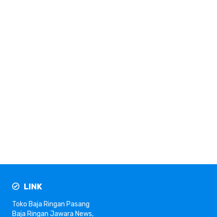
LINK
Toko Baja Ringan
Pasang
Baja Ringan
Jawara News
,
Seputarti.com
,
Depost.id