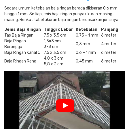
Secara umum ketebalan baja ringan berada dikisaran 0.6 mm
hingga 1 mm. Setiap jenis baja ringan punya ukuran masing-
masing. Berikut tabel ukuran baja ringan berdasarkan jenisnya:
Jenis Baja Ringan
Tinggi x Lebar
Ketebalan
Panjang
Tas Baja Ringan
7,5 x 3,5 cm
0,75 – 1 mm
6 meter
Baja Ringan
1,5×3 cm
0,3 mm
4 meter
Berongga
3×3 cm
Baja Ringan Kanal C
7,5 x 3,5 cm
0,6 – 1 mm
6 meter
4,8 x 3 cm
Baja Ringan Reng
0,45 mm
6 meter
5,8 x 3 cm