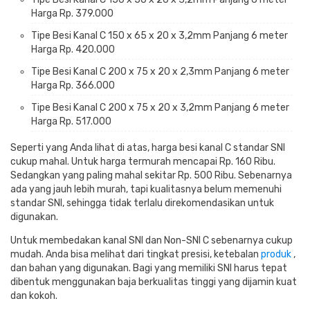
Harga Rp.
379.000
Tipe Besi Kanal C 150 x 65 x 20 x 3,2mm Panjang 6 meter
Harga Rp.
420.000
Tipe Besi Kanal C 200 x 75 x 20 x 2,3mm Panjang 6 meter
Harga Rp.
366.000
Tipe Besi Kanal C 200 x 75 x 20 x 3,2mm Panjang 6 meter
Harga Rp.
517.000
Seperti yang Anda lihat di atas, harga besi kanal C standar SNI
cukup mahal.
Untuk harga termurah mencapai Rp.
160 Ribu.
Sedangkan yang paling mahal sekitar Rp.
500 Ribu.
Sebenarnya
ada yang jauh lebih murah, tapi kualitasnya belum memenuhi
standar SNI, sehingga tidak terlalu direkomendasikan untuk
digunakan.
Untuk membedakan kanal SNI dan Non-SNI C sebenarnya cukup
mudah.
Anda bisa melihat dari tingkat presisi, ketebalan
produk
,
dan bahan yang digunakan.
Bagi yang memiliki SNI harus tepat
dibentuk menggunakan baja berkualitas tinggi yang dijamin kuat
dan kokoh.