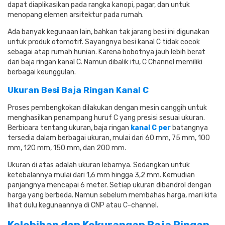
dapat diaplikasikan pada rangka kanopi, pagar, dan untuk
menopang elemen arsitektur pada rumah.
Ada banyak kegunaan lain, bahkan tak jarang besi ini digunakan
untuk produk otomotif.
Sayangnya besi kanal C tidak cocok
sebagai atap rumah hunian.
Karena bobotnya jauh lebih berat
dari baja ringan kanal C. Namun dibalik itu, C Channel memiliki
berbagai keunggulan.
Ukuran Besi Baja Ringan Kanal C
Proses pembengkokan dilakukan dengan mesin canggih untuk
menghasilkan penampang huruf C yang presisi sesuai ukuran.
Berbicara tentang ukuran, baja ringan
kanal C per
batangnya
tersedia dalam berbagai ukuran, mulai dari 60 mm, 75 mm, 100
mm, 120 mm, 150 mm, dan 200 mm.
Ukuran di atas adalah ukuran lebarnya.
Sedangkan untuk
ketebalannya mulai dari 1,6 mm hingga 3,2 mm.
Kemudian
panjangnya mencapai 6 meter.
Setiap ukuran dibandrol dengan
harga yang berbeda.
Namun sebelum membahas harga, mari kita
lihat dulu kegunaannya di CNP atau C-channel.
Kelebihan dan Kekurangan Baja Ringan