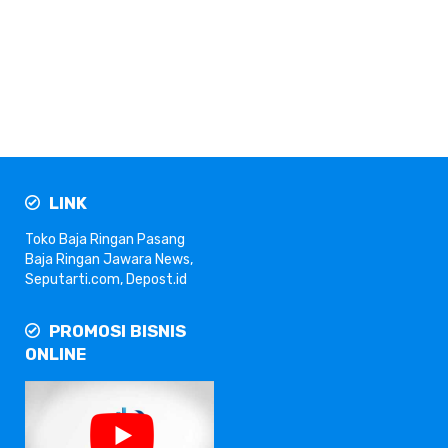
LINK
Toko Baja Ringan
Pasang
Baja Ringan
Jawara News
,
Seputarti.com
,
Depost.id
PROMOSI BISNIS
ONLINE