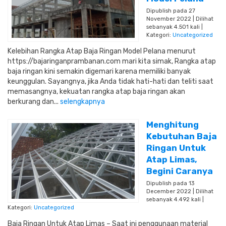
Dipublish pada 27
November 2022 | Dilihat
sebanyak 4.501 kali |
Kategori:
Uncategorized
Kelebihan Rangka Atap Baja Ringan Model Pelana menurut
https://bajaringanprambanan.com mari kita simak, Rangka atap
baja ringan kini semakin digemari karena memiliki banyak
keunggulan. Sayangnya, jika Anda tidak hati-hati dan teliti saat
memasangnya, kekuatan rangka atap baja ringan akan
berkurang dan...
selengkapnya
Menghitung
Kebutuhan Baja
Ringan Untuk
Atap Limas,
Begini Caranya
Dipublish pada 13
December 2022 | Dilihat
sebanyak 4.492 kali |
Kategori:
Uncategorized
Baja Ringan Untuk Atap Limas – Saat ini penggunaan material