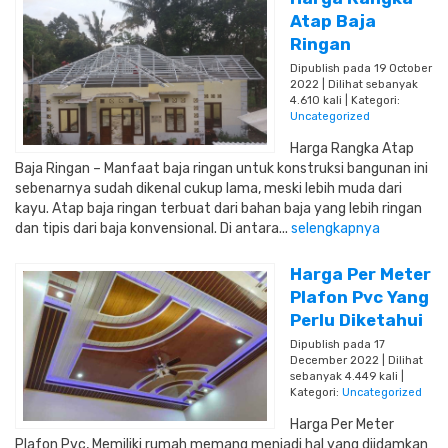
Atap Baja
Ringan
Dipublish pada 19 October
2022 | Dilihat sebanyak
4.610 kali | Kategori:
Uncategorized
Harga Rangka Atap
Baja Ringan – Manfaat baja ringan untuk konstruksi bangunan ini
sebenarnya sudah dikenal cukup lama, meski lebih muda dari
kayu. Atap baja ringan terbuat dari bahan baja yang lebih ringan
dan tipis dari baja konvensional. Di antara...
selengkapnya
Harga Per Meter
Plafon Pvc Yang
Perlu Diketahui
Dipublish pada 17
December 2022 | Dilihat
sebanyak 4.449 kali |
Kategori:
Uncategorized
Harga Per Meter
Plafon Pvc, Memiliki rumah memang menjadi hal yang diidamkan